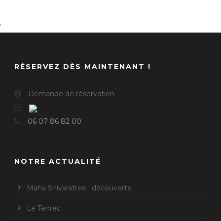
'
RÉSERVEZ DÈS MAINTENANT !
Demande de réservation
06 07 86 82 00
NOTRE ACTUALITÉ
Maha Shivaratree : découverte
Le Tenrec