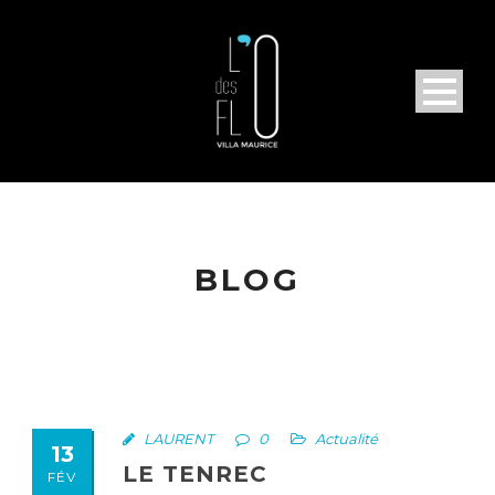
BLOG
LAURENT
0
Actualité
13
LE TENREC
FÉV