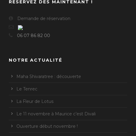
RÉSERVEZ DÈS MAINTENANT !
Demande de réservation
06 07 86 82 00
NOTRE ACTUALITÉ
Maha Shivaratree : découverte
Le Tenrec
La Fleur de Lotus
Le 11 novembre à Maurice c’est Divali
Ouverture début novembre !