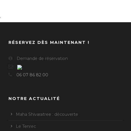
'
RÉSERVEZ DÈS MAINTENANT !
Demande de réservation
06 07 86 82 00
NOTRE ACTUALITÉ
Maha Shivaratree : découverte
Le Tenrec