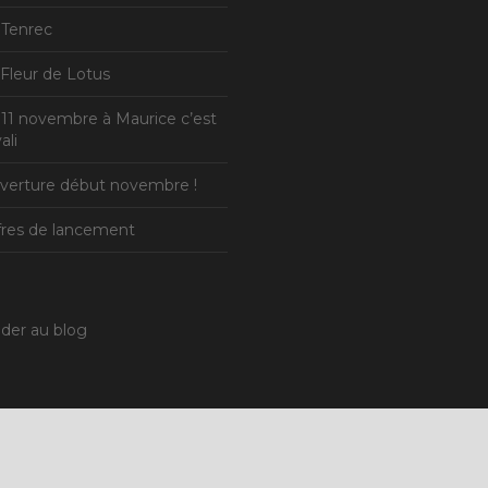
 Tenrec
 Fleur de Lotus
 11 novembre à Maurice c’est
ali
verture début novembre !
fres de lancement
der au blog