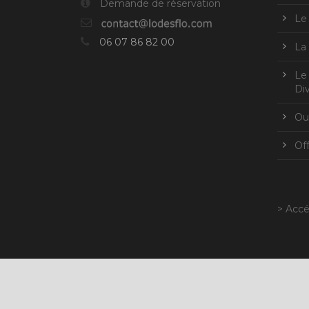
Demande de réservation
Le
06 07 86 82 00
La
Le
Div
Ou
Of
> Accé