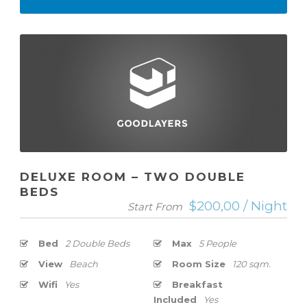
DELUXE ROOM – TWO DOUBLE
BEDS
$200,00 / Night
Start From
Bed
2 Double Beds
Max
5 People
View
Beach
Room Size
120 sqm.
Wifi
Yes
Breakfast
Included
Yes