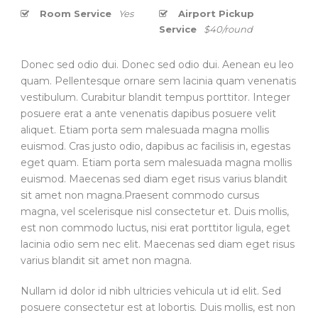
Room Service
Yes
Airport Pickup
Service
$40/round
Donec sed odio dui. Donec sed odio dui. Aenean eu leo
quam. Pellentesque ornare sem lacinia quam venenatis
vestibulum. Curabitur blandit tempus porttitor. Integer
posuere erat a ante venenatis dapibus posuere velit
aliquet. Etiam porta sem malesuada magna mollis
euismod. Cras justo odio, dapibus ac facilisis in, egestas
eget quam. Etiam porta sem malesuada magna mollis
euismod. Maecenas sed diam eget risus varius blandit
sit amet non magna.Praesent commodo cursus
magna, vel scelerisque nisl consectetur et. Duis mollis,
est non commodo luctus, nisi erat porttitor ligula, eget
lacinia odio sem nec elit. Maecenas sed diam eget risus
varius blandit sit amet non magna.
Nullam id dolor id nibh ultricies vehicula ut id elit. Sed
posuere consectetur est at lobortis. Duis mollis, est non