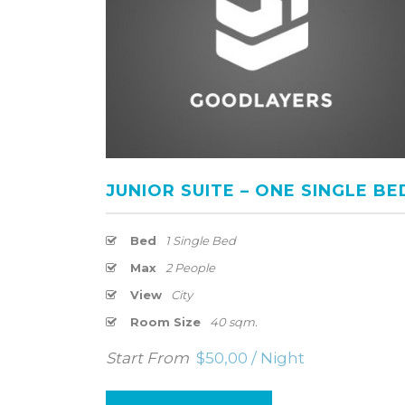
JUNIOR SUITE – ONE SINGLE BE
Bed
1 Single Bed
Max
2 People
View
City
Room Size
40 sqm.
Start From
$50,00 / Night