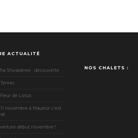
RE ACTUALITÉ
NOS CHALETS :
ha Shivaratree : découverte
 Tenrec
 Fleur de Lotus
 11 novembre à Maurice c’est
ali
verture début novembre !