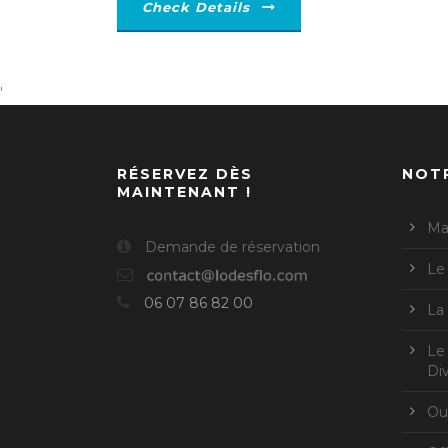
Check Details
'
RÉSERVEZ DÈS
NOT
MAINTENANT !
Ma
Demande de réservation
Le
06 07 86 82 00
La
Le
Div
Ou